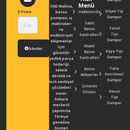
Menü
OSD Makina,
Köşeli Tip
Hakkımızda
E-Posta
beton
Damper
pompası, iş
Sabit
makinaları
Tünel
Beton
ve
Tipi
Santralleri
endüstriyel
Damper
ekipmanlar
Mobil
için
Gönder
Kaya Tipi
Beton
güvenilir
Damper
Santralleri
yedek parça
tedariği,
Yana
Beton
teknik
Devrilmeli
Mikserler
destek ve
Damper
hızlı sevkiyat
Çimento
çözümleri
Havuz
Siloları
sunar.
Tipi
Ankara
Damper
merkezli
yapımızla
Türkiye
geneline
hizmet