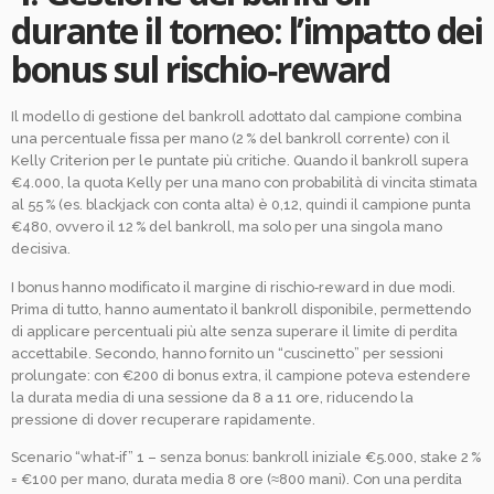
durante il torneo: l’impatto dei
bonus sul rischio‑reward
Il modello di gestione del bankroll adottato dal campione combina
una percentuale fissa per mano (2 % del bankroll corrente) con il
Kelly Criterion per le puntate più critiche. Quando il bankroll supera
€4.000, la quota Kelly per una mano con probabilità di vincita stimata
al 55 % (es. blackjack con conta alta) è 0,12, quindi il campione punta
€480, ovvero il 12 % del bankroll, ma solo per una singola mano
decisiva.
I bonus hanno modificato il margine di rischio‑reward in due modi.
Prima di tutto, hanno aumentato il bankroll disponibile, permettendo
di applicare percentuali più alte senza superare il limite di perdita
accettabile. Secondo, hanno fornito un “cuscinetto” per sessioni
prolungate: con €200 di bonus extra, il campione poteva estendere
la durata media di una sessione da 8 a 11 ore, riducendo la
pressione di dover recuperare rapidamente.
Scenario “what‑if” 1 – senza bonus: bankroll iniziale €5.000, stake 2 %
= €100 per mano, durata media 8 ore (≈800 mani). Con una perdita