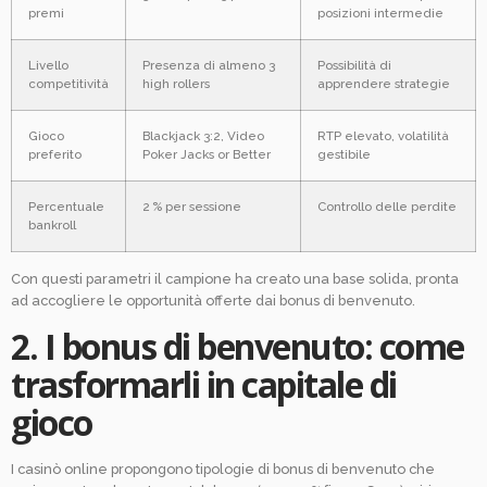
premi
posizioni intermedie
Livello
Presenza di almeno 3
Possibilità di
competitività
high rollers
apprendere strategie
Gioco
Blackjack 3:2, Video
RTP elevato, volatilità
preferito
Poker Jacks or Better
gestibile
Percentuale
2 % per sessione
Controllo delle perdite
bankroll
Con questi parametri il campione ha creato una base solida, pronta
ad accogliere le opportunità offerte dai bonus di benvenuto.
2. I bonus di benvenuto: come
trasformarli in capitale di
gioco
I casinò online propongono tipologie di bonus di benvenuto che