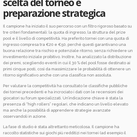
scelta del torneo e
preparazione strategica
Il campione ha iniziato il suo percorso con un filtro rigoroso basato su
tre criteri fondamentali: la quota di ingresso, la struttura del prize
pool e il livello di competitività. Ha preferito tornei con una quota di
ingresso compresa tra €20 e €50, perché questi garantivano una
buona relazione tra rischio e potenziale ritorno, senza richiedere un
investimento iniziale proibitivo. Inoltre, ha analizzato la distribuzione
dei premi, scegliendo eventi in cui il 30 % del pool fosse destinato ai
primi cinque posti, così da massimizzare le probabilità di ottenere un
ritorno significativo anche con una classifica non assoluta.
Per valutare la competitività ha consultato le classifiche pubbliche
dei tornei precedenti e ha incrociato i dati con le recensioni dei
giocatori su forum specializzati. Un’indicazione chiave è stata la
presenza di “high rollers” regolari, che indicano un livello elevato
ma anche la possibilità di apprendere strategie avanzate
osservandoli in azione.
La fase di studio è stata altrettanto meticolosa. Il campione ha
raccolto statistiche sui giochi più redditizi nei tornei (ad esempio il