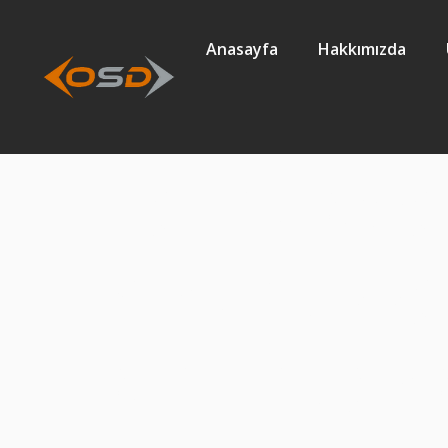
Anasayfa
Hakkımızda
La nuova
sicurezz
online: c