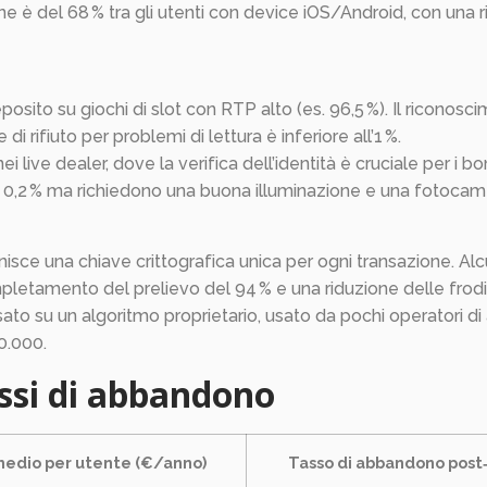
ione è del 68 % tra gli utenti con device iOS/Android, con una r
eposito su giochi di slot con RTP alto (es. 96,5 %). Il riconos
 rifiuto per problemi di lettura è inferiore all’1 %.
 live dealer, dove la verifica dell’identità è cruciale per i 
 al 0,2 % ma richiedono una buona illuminazione e una fotocame
sce una chiave crittografica unica per ogni transazione. Alc
mpletamento del prelievo del 94 % e una riduzione delle frodi
to su un algoritmo proprietario, usato da pochi operatori di 
0.000.
assi di abbandono
medio per utente (€/anno)
Tasso di abbandono post