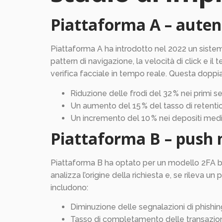
Piattaforma A – auten
Piattaforma A ha introdotto nel 2022 un sistem
pattern di navigazione, la velocità di click e 
verifica facciale in tempo reale. Questa doppia
Riduzione delle frodi del 32 % nei primi se
Un aumento del 15 % del tasso di retentio
Un incremento del 10 % nei depositi medi,
Piattaforma B – push n
Piattaforma B ha optato per un modello 2FA basa
analizza l’origine della richiesta e, se rileva u
includono:
Diminuzione delle segnalazioni di phishin
Tasso di completamento delle transazioni d