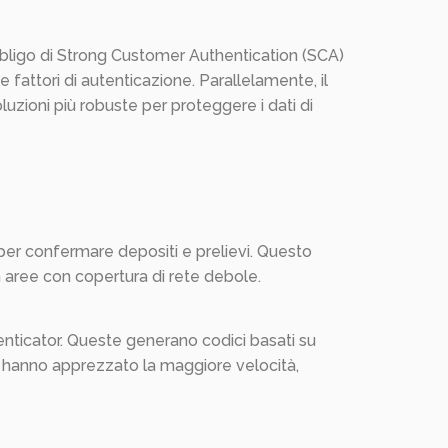
bbligo di Strong Customer Authentication (SCA)
 fattori di autenticazione. Parallelamente, il
luzioni più robuste per proteggere i dati di
S per confermare depositi e prelievi. Questo
n aree con copertura di rete debole.
nticator. Queste generano codici basati su
i hanno apprezzato la maggiore velocità,