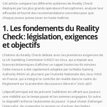
Cet article compare les différents systèmes de Reality Check
déployés par les plus grands opérateurs francophones, analyse leur
efficacité et fournit des recommandations concrètes pour que
chaque joueur puisse jouer en toute maîtrise.
1. Les fondements du Reality
Check : législation, exigences
et objectifs
L’histoire du Reality Check débute avec les premières exigences de
la UK Gambling Commission (UKGC) en 2014, qui a imposé aux
licences britanniques d’afficher un rappel toutes les 60 minutes.
Cette mesure a été rapidement adoptée par la Malta Gaming
Authority (MGA) et, plus tard, par l’Autorité Nationale des Jeux (ANJ)
en France, qui a intégré le contrôle de réalité dans le cadre du
Règlement sur la protection des joueurs (décret n° 2021‑567).
L’objectif principal est de prévenir l’addiction en offrant aux joueurs
une visibilité sur le temps passé et les sommes engagées. En outre,
le dispositif renforce l’autonomie du joueur : il peut choisir d’allonger
l’intervalle, de suspendre la session ou d’activer des limites