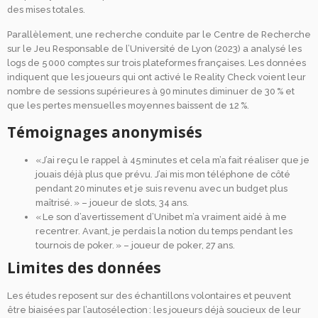
des mises totales.
Parallèlement, une recherche conduite par le Centre de Recherche
sur le Jeu Responsable de l’Université de Lyon (2023) a analysé les
logs de 5 000 comptes sur trois plateformes françaises. Les données
indiquent que les joueurs qui ont activé le Reality Check voient leur
nombre de sessions supérieures à 90 minutes diminuer de 30 % et
que les pertes mensuelles moyennes baissent de 12 %.
Témoignages anonymisés
« J’ai reçu le rappel à 45 minutes et cela m’a fait réaliser que je
jouais déjà plus que prévu. J’ai mis mon téléphone de côté
pendant 20 minutes et je suis revenu avec un budget plus
maîtrisé. » – joueur de slots, 34 ans.
« Le son d’avertissement d’Unibet m’a vraiment aidé à me
recentrer. Avant, je perdais la notion du temps pendant les
tournois de poker. » – joueur de poker, 27 ans.
Limites des données
Les études reposent sur des échantillons volontaires et peuvent
être biaisées par l’autosélection : les joueurs déjà soucieux de leur