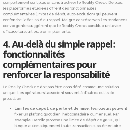
comportement sont plus enclins à activer le Reality Check. De plus,
les plateformes étudiées offrent des fonctionnalités
complémentaires (limites de dépôt, auto‑exclusion) qui peuvent
confondre l’effet isolé du rappel. Malgré ces réserves, les tendances
convergentes suggèrent que le Reality Check constitue un levier
efficace lorsqu’il est bien implémenté.
4. Au‑delà du simple rappel :
fonctionnalités
complémentaires pour
renforcer la responsabilité
Le Reality Check ne doit pas être considéré comme une solution
unique. Les opérateurs l’associent souvent à d’autres outils de
protection :
Limites de dépôt, de perte et de mise
: les joueurs peuvent
fixer un plafond quotidien, hebdomadaire ou mensuel. Par
exemple, Betclic propose une limite de dépôt de 500 €, qui
bloque automatiquement toute transaction supplémentaire.