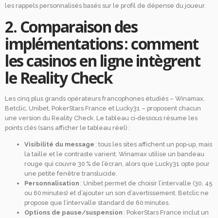
les rappels personnalisés basés sur le profil de dépense du joueur.
2. Comparaison des
implémentations : comment
les casinos en ligne intègrent
le Reality Check
Les cinq plus grands opérateurs francophones étudiés – Winamax,
Betclic, Unibet, PokerStars France et Lucky31 – proposent chacun
une version du Reality Check. Le tableau ci‑dessous résume les
points clés (sans afficher le tableau réel) :
Visibilité du message
: tous les sites affichent un pop‑up, mais
la taille et le contraste varient. Winamax utilise un bandeau
rouge qui couvre 30 % de l’écran, alors que Lucky31 opte pour
une petite fenêtre translucide.
Personnalisation
: Unibet permet de choisir l’intervalle (30, 45
ou 60 minutes) et d’ajouter un son d’avertissement. Betclic ne
propose que l’intervalle standard de 60 minutes.
Options de pause/suspension
: PokerStars France inclut un