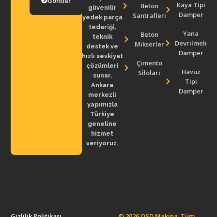
Gönder
Kaya Tipi
Beton
güvenilir
Damper
Santralleri
yedek parça
tedariği,
Yana
Beton
teknik
Devrilmeli
Mikserler
destek ve
Damper
hızlı sevkiyat
Çimento
çözümleri
Havuz
Siloları
sunar.
Tipi
Ankara
Damper
merkezli
yapımızla
Türkiye
geneline
hizmet
veriyoruz.
Gizlilik Politikası
© 2026 OSD Makina. Tüm