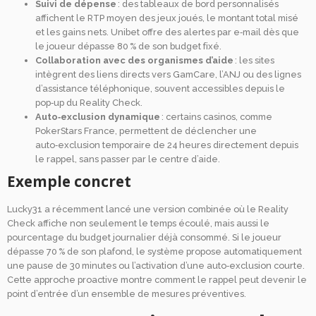
Suivi de dépense
: des tableaux de bord personnalisés
affichent le RTP moyen des jeux joués, le montant total misé
et les gains nets. Unibet offre des alertes par e‑mail dès que
le joueur dépasse 80 % de son budget fixé.
Collaboration avec des organismes d’aide
: les sites
intègrent des liens directs vers GamCare, l’ANJ ou des lignes
d’assistance téléphonique, souvent accessibles depuis le
pop‑up du Reality Check.
Auto‑exclusion dynamique
: certains casinos, comme
PokerStars France, permettent de déclencher une
auto‑exclusion temporaire de 24 heures directement depuis
le rappel, sans passer par le centre d’aide.
Exemple concret
Lucky31 a récemment lancé une version combinée où le Reality
Check affiche non seulement le temps écoulé, mais aussi le
pourcentage du budget journalier déjà consommé. Si le joueur
dépasse 70 % de son plafond, le système propose automatiquement
une pause de 30 minutes ou l’activation d’une auto‑exclusion courte.
Cette approche proactive montre comment le rappel peut devenir le
point d’entrée d’un ensemble de mesures préventives.