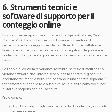
6. Strumenti tecnici e
software di supporto per il
conteggio online
Esistono diverse app di training (ad es. Blackjack Analyzer, Card
Counter Pro) che simulano milioni di mani e consentono di
perfezionare il conteggio in modalità offline. Alcune piattaforme
licenziate permettono l’uso di tracker che registrano le puntate e il
conteggio in tempo reale, purché non interferiscano con il client del
casinò.
Le regole di conformità variano: i termini di servizio di molti casinò
vietano software che “interagiscono” con la finestra di gioco, ma
accettano strumenti esterni che operano in una finestra separata. È
fondamentale leggere le clausole relative a “third‑party tools” per
evitare la sospensione dell’account.
Pro e contro:
App di training: + migliorano la velocità di conteggio, – non utili
in tempo reale.