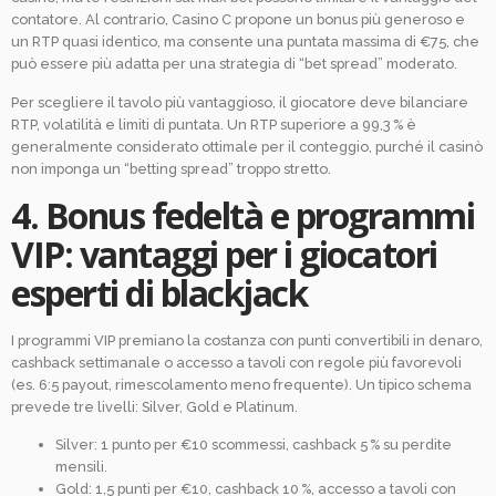
contatore. Al contrario, Casino C propone un bonus più generoso e
un RTP quasi identico, ma consente una puntata massima di €75, che
può essere più adatta per una strategia di “bet spread” moderato.
Per scegliere il tavolo più vantaggioso, il giocatore deve bilanciare
RTP, volatilità e limiti di puntata. Un RTP superiore a 99,3 % è
generalmente considerato ottimale per il conteggio, purché il casinò
non imponga un “betting spread” troppo stretto.
4. Bonus fedeltà e programmi
VIP: vantaggi per i giocatori
esperti di blackjack
I programmi VIP premiano la costanza con punti convertibili in denaro,
cashback settimanale o accesso a tavoli con regole più favorevoli
(es. 6:5 payout, rimescolamento meno frequente). Un tipico schema
prevede tre livelli: Silver, Gold e Platinum.
Silver: 1 punto per €10 scommessi, cashback 5 % su perdite
mensili.
Gold: 1,5 punti per €10, cashback 10 %, accesso a tavoli con