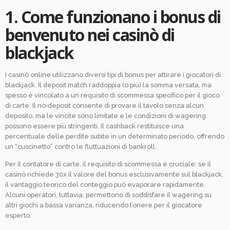
1. Come funzionano i bonus di
benvenuto nei casinò di
blackjack
I casinò online utilizzano diversi tipi di bonus per attirare i giocatori di
blackjack. Il deposit match raddoppia (o più) la somma versata, ma
spesso è vincolato a un requisito di scommessa specifico per il gioco
di carte. Il no‑deposit consente di provare il tavolo senza alcun
deposito, ma le vincite sono limitate e le condizioni di wagering
possono essere più stringenti. Il cashback restituisce una
percentuale delle perdite subite in un determinato periodo, offrendo
un “cuscinetto” contro le fluttuazioni di bankroll.
Per il contatore di carte, il requisito di scommessa è cruciale: se il
casinò richiede 30x il valore del bonus esclusivamente sul blackjack,
il vantaggio teorico del conteggio può evaporare rapidamente.
Alcuni operatori, tuttavia, permettono di soddisfare il wagering su
altri giochi a bassa varianza, riducendo l’onere per il giocatore
esperto.