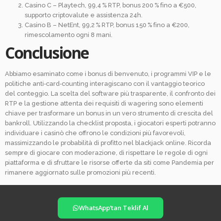
Casino C – Playtech, 99,4 % RTP, bonus 200 % fino a €500,
supporto criptovalute e assistenza 24h.
Casino B – NetEnt, 99,2 % RTP, bonus 150 % fino a €200,
rimescolamento ogni 8 mani.
Conclusione
Abbiamo esaminato come i bonus di benvenuto, i programmi VIP e le
politiche anti‑card‑counting interagiscano con il vantaggio teorico
del conteggio. La scelta del software più trasparente, il confronto dei
RTP e la gestione attenta dei requisiti di wagering sono elementi
chiave per trasformare un bonus in un vero strumento di crescita del
bankroll. Utilizzando la checklist proposta, i giocatori esperti potranno
individuare i casinò che offrono le condizioni più favorevoli,
massimizzando le probabilità di profitto nel blackjack online. Ricorda
sempre di giocare con moderazione, di rispettare le regole di ogni
piattaforma e di sfruttare le risorse offerte da siti come Pandemia per
rimanere aggiornato sulle promozioni più recenti.
WhatsApp’tan Teklif Al