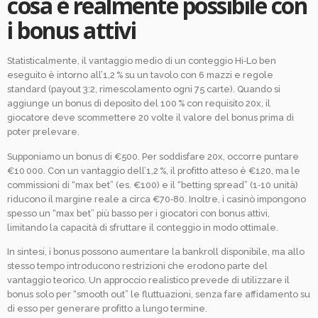
cosa è realmente possibile con
i bonus attivi
Statisticalmente, il vantaggio medio di un conteggio Hi‑Lo ben
eseguito è intorno all’1,2 % su un tavolo con 6 mazzi e regole
standard (payout 3:2, rimescolamento ogni 75 carte). Quando si
aggiunge un bonus di deposito del 100 % con requisito 20x, il
giocatore deve scommettere 20 volte il valore del bonus prima di
poter prelevare.
Supponiamo un bonus di €500. Per soddisfare 20x, occorre puntare
€10 000. Con un vantaggio dell’1,2 %, il profitto atteso è €120, ma le
commissioni di “max bet” (es. €100) e il “betting spread” (1‑10 unità)
riducono il margine reale a circa €70‑80. Inoltre, i casinò impongono
spesso un “max bet” più basso per i giocatori con bonus attivi,
limitando la capacità di sfruttare il conteggio in modo ottimale.
In sintesi, i bonus possono aumentare la bankroll disponibile, ma allo
stesso tempo introducono restrizioni che erodono parte del
vantaggio teorico. Un approccio realistico prevede di utilizzare il
bonus solo per “smooth out” le fluttuazioni, senza fare affidamento su
di esso per generare profitto a lungo termine.