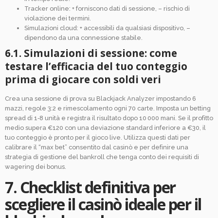
Tracker online: + forniscono dati di sessione, – rischio di
violazione dei termini.
Simulazioni cloud: + accessibili da qualsiasi dispositivo, –
dipendono da una connessione stabile.
6.1. Simulazioni di sessione: come
testare l’efficacia del tuo conteggio
prima di giocare con soldi veri
Crea una sessione di prova su Blackjack Analyzer impostando 6
mazzi, regole 3:2 e rimescolamento ogni 70 carte. Imposta un betting
spread di 1‑8 unità e registra il risultato dopo 10 000 mani. Se il profitto
medio supera €120 con una deviazione standard inferiore a €30, il
tuo conteggio è pronto per il gioco live. Utilizza questi dati per
calibrare il “max bet” consentito dal casinò e per definire una
strategia di gestione del bankroll che tenga conto dei requisiti di
wagering dei bonus.
7. Checklist definitiva per
scegliere il casinò ideale per il