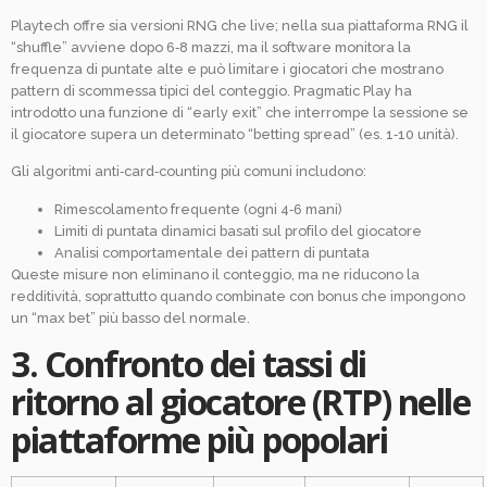
Playtech offre sia versioni RNG che live; nella sua piattaforma RNG il
“shuffle” avviene dopo 6‑8 mazzi, ma il software monitora la
frequenza di puntate alte e può limitare i giocatori che mostrano
pattern di scommessa tipici del conteggio. Pragmatic Play ha
introdotto una funzione di “early exit” che interrompe la sessione se
il giocatore supera un determinato “betting spread” (es. 1‑10 unità).
Gli algoritmi anti‑card‑counting più comuni includono:
Rimescolamento frequente (ogni 4‑6 mani)
Limiti di puntata dinamici basati sul profilo del giocatore
Analisi comportamentale dei pattern di puntata
Queste misure non eliminano il conteggio, ma ne riducono la
redditività, soprattutto quando combinate con bonus che impongono
un “max bet” più basso del normale.
3. Confronto dei tassi di
ritorno al giocatore (RTP) nelle
piattaforme più popolari