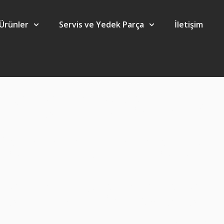
Ürünler
Servis ve Yedek Parça
İletişim
sta rivoluz
aforme mobil
a record: an