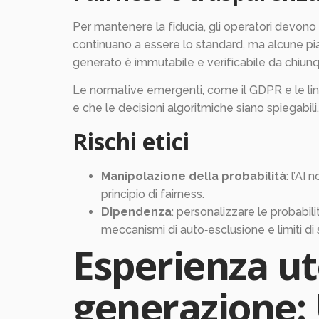
Per mantenere la fiducia, gli operatori devono 
continuano a essere lo standard, ma alcune p
generato è immutabile e verificabile da chiunq
Le normative emergenti, come il GDPR e le li
e che le decisioni algoritmiche siano spiegabili.
Rischi etici
Manipolazione della probabilità
: l’AI
principio di fairness.
Dipendenza
: personalizzare le probabi
meccanismi di auto‑esclusione e limiti di
Esperienza u
generazione: 