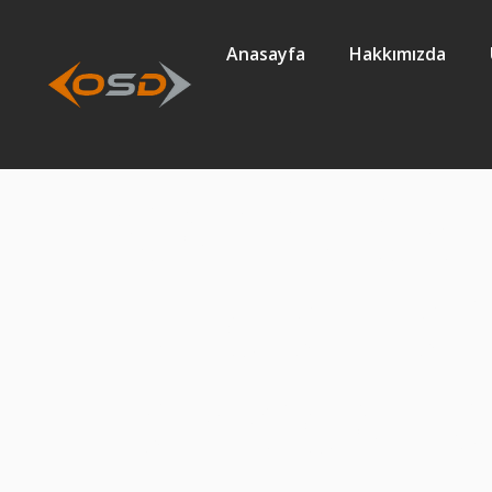
Anasayfa
Hakkımızda
Come 5G 
le piatt
jackpot d