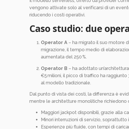
Il modello serverless, offerto da provider com
vengono attivate solo al verificarsi di un ev
riducendo i costi operativi.
Caso studio: due opera
Operator A
– ha migrato il suo motore 
migrazione, il tempo medio di elaborazio
aumentata del 250 %.
Operator B
– ha adottato un’architettur
€5 milioni, il picco di traffico ha raggiun
al modello tradizionale.
Dal punto di vista dei costi, la differenza è ev
mentre le architetture monolitiche richiedono c
Maggiori jackpot disponibili, grazie alla
Minori interruzioni di servizio, soprattutto 
Esperienze più fluide, con tempi di carica