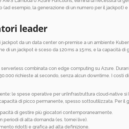
e AWS Lambda o Azure Functions, elimina la necessità di gest
ento (ad esempio, la generazione di un numero per il jackpot
tori leader
di jackpot da un data center on‑premise a un ambiente Kuber
ne di un jackpot è sceso da 120 ms a 15 ms, e la capacità di
a serverless combinata con edge computing su Azure. Durante
to 30.000 richieste al secondo, senza alcun downtime. I costi di
idente: le spese operative per un’infrastruttura cloud‑native s
apacità di picco permanente, spesso sottoutilizzata. Per il gi
 capacità di gestire più giocatori contemporaneamente.
in periodi di alta domanda (es. tornei live).
mento ridotti e grafica ad alta definizione.