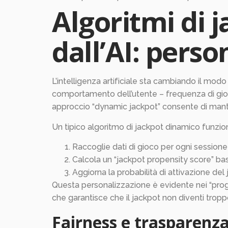
Algoritmi di 
dall’AI: perso
L’intelligenza artificiale sta cambiando il modo 
comportamento dell’utente – frequenza di gioco,
approccio “dynamic jackpot” consente di mante
Un tipico algoritmo di jackpot dinamico funzion
Raccoglie dati di gioco per ogni sessione 
Calcola un “jackpot propensity score” basa
Aggiorna la probabilità di attivazione del 
Questa personalizzazione è evidente nei “prog
che garantisce che il jackpot non diventi troppo 
Fairness e trasparenz