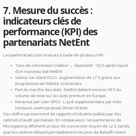
7. Mesure du succès :
indicateurs clés de
performance (KPI) des
partenariats NetEnt
Les partenariats sont évalués à l’aide de plusieurs KPI :
Taux de conversion (visiteur → déposant) : +23 % après l’ajout
d’un nouveau slot NetEnt.
Valeur vie client (CLV) : augmentation de 17 % grâce aux
programmes de fidélité co‑brandés.
Part de marché des slots : NetEnt détient environ 28 % du
volume de mise sur les slots premium en Europe.
Revenue per user (RPU) : 1,45 € supplémentaire par mois
lorsqu’un casino propose
Divine Fortune
.
Ces chiffres proviennent de rapports d’industrie publiés par des
cabinets d’audit spécialisés. En comparaison, les partenaires de
Microgaming affichent un taux de conversion moyen de 12 %, tandis
que les casinos utilisant principalement les jeux de Betsoft voient