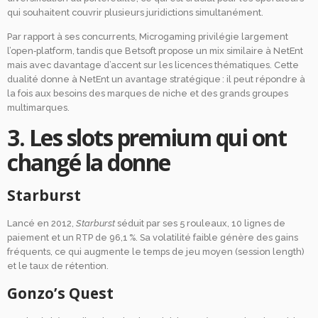
qui souhaitent couvrir plusieurs juridictions simultanément.
Par rapport à ses concurrents, Microgaming privilégie largement
l’open‑platform, tandis que Betsoft propose un mix similaire à NetEnt
mais avec davantage d’accent sur les licences thématiques. Cette
dualité donne à NetEnt un avantage stratégique : il peut répondre à
la fois aux besoins des marques de niche et des grands groupes
multimarques.
3. Les slots premium qui ont
changé la donne
Starburst
Lancé en 2012,
Starburst
séduit par ses 5 rouleaux, 10 lignes de
paiement et un RTP de 96,1 %. Sa volatilité faible génère des gains
fréquents, ce qui augmente le temps de jeu moyen (session length)
et le taux de rétention.
Gonzo’s Quest