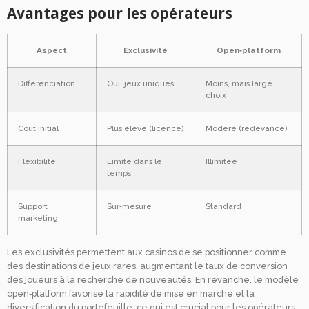
Avantages pour les opérateurs
Aspect
Exclusivité
Open‑platform
Différenciation
Oui, jeux uniques
Moins, mais large
choix
Coût initial
Plus élevé (licence)
Modéré (redevance)
Flexibilité
Limité dans le
Illimitée
temps
Support
Sur‑mesure
Standard
marketing
Les exclusivités permettent aux casinos de se positionner comme
des destinations de jeux rares, augmentant le taux de conversion
des joueurs à la recherche de nouveautés. En revanche, le modèle
open‑platform favorise la rapidité de mise en marché et la
diversification du portefeuille, ce qui est crucial pour les opérateurs