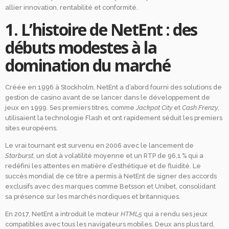
allier innovation, rentabilité et conformité.
1. L’histoire de NetEnt : des
débuts modestes à la
domination du marché
Créée en 1996 à Stockholm, NetEnt a d’abord fourni des solutions de
gestion de casino avant de se lancer dans le développement de
jeux en 1999. Ses premiers titres, comme
Jackpot City
et
Cash Frenzy
,
utilisaient la technologie Flash et ont rapidement séduit les premiers
sites européens.
Le vrai tournant est survenu en 2006 avec le lancement de
Starburst
, un slot à volatilité moyenne et un RTP de 96,1 % qui a
redéfini les attentes en matière d’esthétique et de fluidité. Le
succès mondial de ce titre a permis à NetEnt de signer des accords
exclusifs avec des marques comme Betsson et Unibet, consolidant
sa présence sur les marchés nordiques et britanniques.
En 2017, NetEnt a introduit le moteur
HTML5
qui a rendu ses jeux
compatibles avec tous les navigateurs mobiles. Deux ans plus tard,