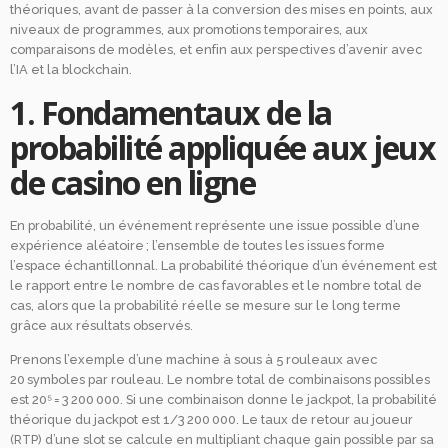
théoriques, avant de passer à la conversion des mises en points, aux
niveaux de programmes, aux promotions temporaires, aux
comparaisons de modèles, et enfin aux perspectives d’avenir avec
l’IA et la blockchain.
1. Fondamentaux de la
probabilité appliquée aux jeux
de casino en ligne
En probabilité, un événement représente une issue possible d’une
expérience aléatoire ; l’ensemble de toutes les issues forme
l’espace échantillonnal. La probabilité théorique d’un événement est
le rapport entre le nombre de cas favorables et le nombre total de
cas, alors que la probabilité réelle se mesure sur le long terme
grâce aux résultats observés.
Prenons l’exemple d’une machine à sous à 5 rouleaux avec
20 symboles par rouleau. Le nombre total de combinaisons possibles
est 20⁵ = 3 200 000. Si une combinaison donne le jackpot, la probabilité
théorique du jackpot est 1/3 200 000. Le taux de retour au joueur
(RTP) d’une slot se calcule en multipliant chaque gain possible par sa