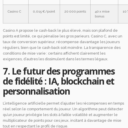
Casino C
0,015 €/point
20 000 points
40 x mise
10 
bonus
Casino A propose le cash‑back le plus élevé, mais son plafond de
points est limité, ce qui pénalise les gros parieurs. Casino C, avec un
taux de conversion supérieur, récompense davantage les joueurs
réguliers, bien que le cash‑back soit moindre. La transparence des
conditions de mise varie : certains affichent clairement les
exigences, d’autres les dissimulent dans les termes légaux.
7. Le futur des programmes
de fidélité : IA, blockchain et
personnalisation
L’intelligence artificielle permet d’ajuster les récompenses en temps
réel selon le comportement du joueur. Un algorithme peut détecter
qu’un joueur privilégie les slots à faible volatilité et augmenter le
multiplicateur de points pour ces jeux, incitant à davantage de mise
tout en respectant le profil de risque.