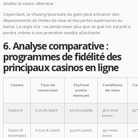
double la valeur attendue.
Cependant, le chasing (poursuite du gain) peut entraîner des
dépassements de limites de mise et des pertes supérieures au
bonus. La règle d’or : ne jamais miser plus que ce que l’on est prêt à
perdre, même si une promotion semble alléchante.
6. Analyse comparative :
programmes de fidélité des
principaux casinos en ligne
Casino
Taux de
Plafond
Conditions
Ca
conversion
points
de mise
mensuel
Casino A
0,01 €/point
10 000 points
30 x mise
15 
bonus
Casino B
0,012 €/point
15 000 points
35 x mise
12 
(exemple)
bonus