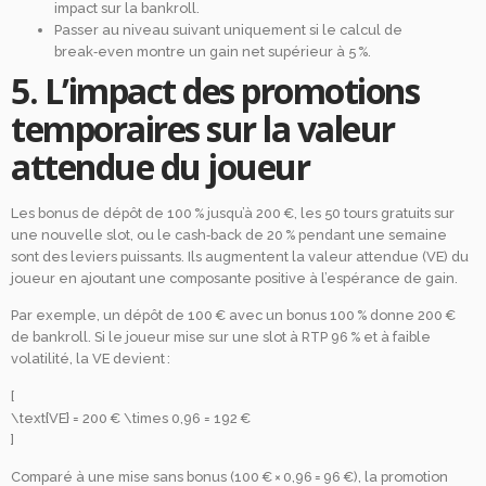
impact sur la bankroll.
Passer au niveau suivant uniquement si le calcul de
break‑even montre un gain net supérieur à 5 %.
5. L’impact des promotions
temporaires sur la valeur
attendue du joueur
Les bonus de dépôt de 100 % jusqu’à 200 €, les 50 tours gratuits sur
une nouvelle slot, ou le cash‑back de 20 % pendant une semaine
sont des leviers puissants. Ils augmentent la valeur attendue (VE) du
joueur en ajoutant une composante positive à l’espérance de gain.
Par exemple, un dépôt de 100 € avec un bonus 100 % donne 200 €
de bankroll. Si le joueur mise sur une slot à RTP 96 % et à faible
volatilité, la VE devient :
[
\text{VE} = 200 € \times 0,96 = 192 €
]
Comparé à une mise sans bonus (100 € × 0,96 = 96 €), la promotion