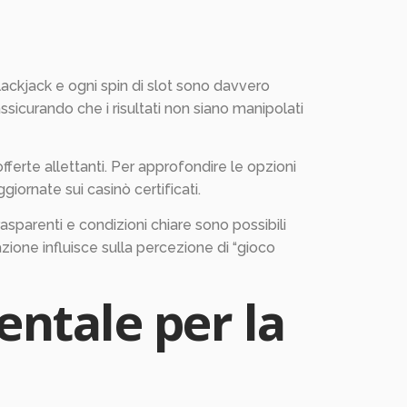
blackjack e ogni spin di slot sono davvero
sicurando che i risultati non siano manipolati
erte allettanti. Per approfondire le opzioni
giornate sui casinò certificati.
rasparenti e condizioni chiare sono possibili
zione influisce sulla percezione di “gioco
entale per la