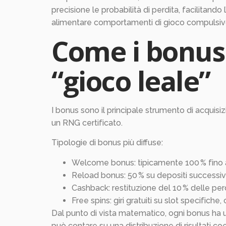
precisione le probabilità di perdita, facilitand
alimentare comportamenti di gioco compulsivo,
Come i bonus 
“gioco leale”
I bonus sono il principale strumento di acquisiz
un RNG certificato.
Tipologie di bonus più diffuse:
Welcome bonus: tipicamente 100 % fino a €
Reload bonus: 50 % su depositi successivi,
Cashback: restituzione del 10 % delle perd
Free spins: giri gratuiti su slot specifiche, c
Dal punto di vista matematico, ogni bonus ha un
può contare su una distribuzione di risultati co