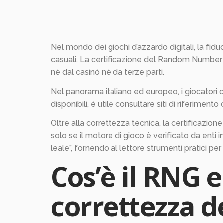
l’Etica d
Nel mondo dei giochi d’azzardo digitali, la fid
casuali. La certificazione del Random Number Ge
né dal casinò né da terze parti.
Nel panorama italiano ed europeo, i giocatori 
disponibili, è utile consultare siti di riferimen
Oltre alla correttezza tecnica, la certificazion
solo se il motore di gioco è verificato da enti
leale”, fornendo al lettore strumenti pratici per
Cos’è il RNG 
correttezza de