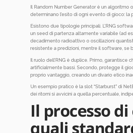
Il Random Number Generator è un algoritmo o u
determinano l’esito di ogni evento di gioco: la 
Esistono due tipologie principali. L’RNG softw
un seed di partenza altamente variabile (ad ese
decadimento radioattivo o oscillazioni quantist
resistente a predizioni, mentre il software, se 
Il ruolo dell’RNG è duplice. Primo, garantisce c
artificialmente bassi. Secondo, protegge il gio
proprio vantaggio, creando un divario etico ina
Un esempio pratico è la slot “Starburst” di NetE
dei ritorni si avvicini a quella percentuale, ind
Il processo di
quali standar