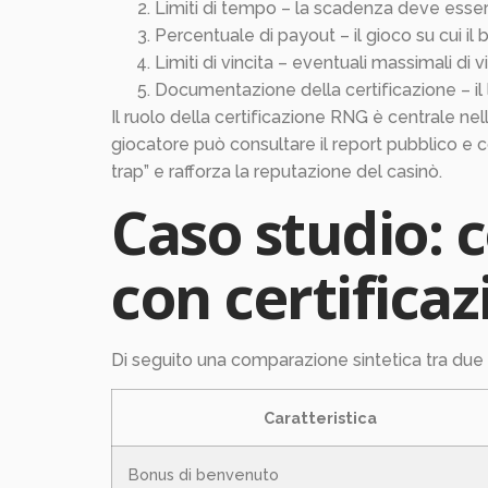
Limiti di tempo – la scadenza deve essere 
Percentuale di payout – il gioco su cui il
Limiti di vincita – eventuali massimali di
Documentazione della certificazione – il l
Il ruolo della certificazione RNG è centrale ne
giocatore può consultare il report pubblico e c
trap” e rafforza la reputazione del casinò.
Caso studio: 
con certificaz
Di seguito una comparazione sintetica tra due 
Caratteristica
Bonus di benvenuto