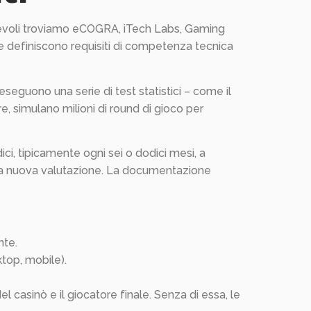
utorevoli troviamo eCOGRA, iTech Labs, Gaming
e definiscono requisiti di competenza tecnica
eseguono una serie di test statistici – come il
tre, simulano milioni di round di gioco per
ici, tipicamente ogni sei o dodici mesi, a
una nuova valutazione. La documentazione
nte.
ktop, mobile).
el casinò e il giocatore finale. Senza di essa, le