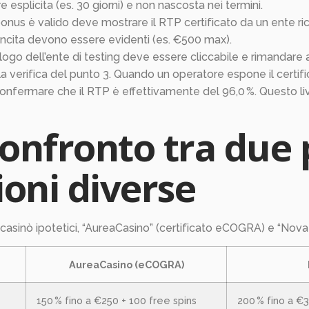
esplicita (es. 30 giorni) e non nascosta nei termini.
 bonus è valido deve mostrare il RTP certificato da un ente ri
 vincita devono essere evidenti (es. €500 max).
ogo dell’ente di testing deve essere cliccabile e rimandare a
lla verifica del punto 3. Quando un operatore espone il certif
onfermare che il RTP è effettivamente del 96,0 %. Questo livel
confronto tra due
ioni diverse
casinò ipotetici, “AureaCasino” (certificato eCOGRA) e “Nov
AureaCasino (eCOGRA)
150 % fino a €250 + 100 free spins
200 % fino a €3