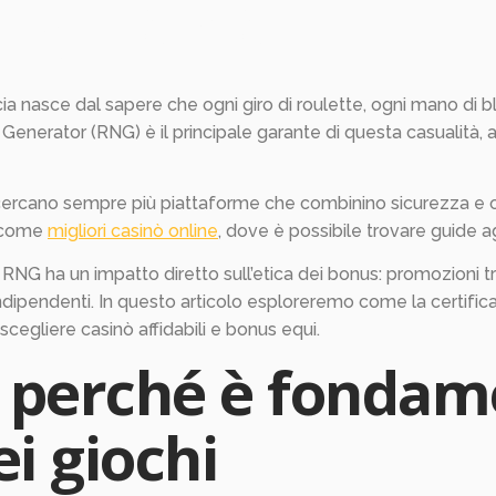
el Gioco
ucia nasce dal sapere che ogni giro di roulette, ogni mano di 
nerator (RNG) è il principale garante di questa casualità, as
cercano sempre più piattaforme che combinino sicurezza e off
to come
migliori casinò online
, dove è possibile trovare guide ag
e RNG ha un impatto diretto sull’etica dei bonus: promozioni t
 indipendenti. In questo articolo esploreremo come la certifica
 scegliere casinò affidabili e bonus equi.
e perché è fondam
i giochi