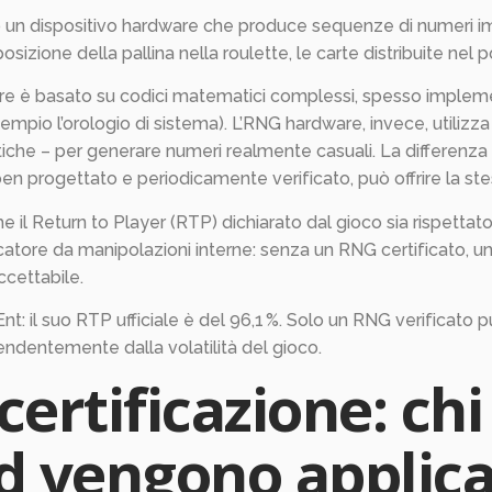
n dispositivo hardware che produce sequenze di numeri impr
posizione della pallina nella roulette, le carte distribuite nel
are è basato su codici matematici complessi, spesso implemen
mpio l’orologio di sistema). L’RNG hardware, invece, utilizza
iche – per generare numeri realmente casuali. La differenza 
ben progettato e periodicamente verificato, può offrire la stess
he il Return to Player (RTP) dichiarato dal gioco sia rispetta
catore da manipolazioni interne: senza un RNG certificato, u
ccettabile.
nt: il suo RTP ufficiale è del 96,1 %. Solo un RNG verificato pu
ipendentemente dalla volatilità del gioco.
 certificazione: chi
d vengono applica