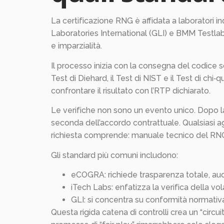
La certificazione RNG è affidata a laboratori i
Laboratories International (GLI) e BMM Testla
e imparzialità.
Il processo inizia con la consegna del codice so
Test di Diehard, il Test di NIST e il Test di chi‑
confrontare il risultato con l’RTP dichiarato.
Le verifiche non sono un evento unico. Dopo la c
seconda dell’accordo contrattuale. Qualsiasi
richiesta comprende: manuale tecnico del RNG, re
Gli standard più comuni includono:
eCOGRA: richiede trasparenza totale, audi
iTech Labs: enfatizza la verifica della vo
GLI: si concentra su conformità normativa 
Questa rigida catena di controlli crea un “circui