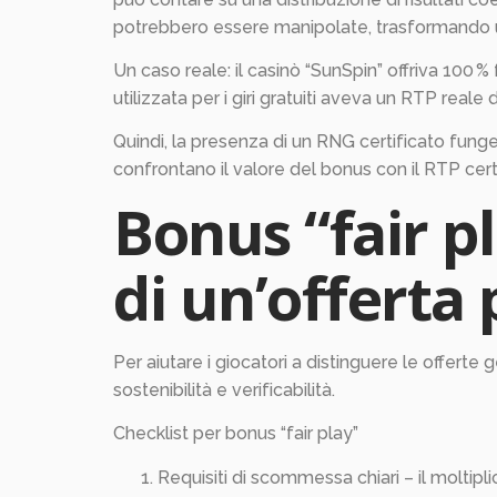
potrebbero essere manipolate, trasformando u
Un caso reale: il casinò “SunSpin” offriva 100 
utilizzata per i giri gratuiti aveva un RTP real
Quindi, la presenza di un RNG certificato funge
confrontano il valore del bonus con il RTP certi
Bonus “fair pl
di un’offerta
Per aiutare i giocatori a distinguere le offerte 
sostenibilità e verificabilità.
Checklist per bonus “fair play”
Requisiti di scommessa chiari – il moltipl