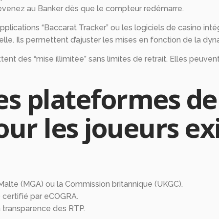
 revenez au Banker dès que le compteur redémarre.
plications “Baccarat Tracker” ou les logiciels de casino inté
uelle. Ils permettent d’ajuster les mises en fonction de la dy
t des “mise illimitée” sans limites de retrait. Elles peuvent
des plateformes de
pour les joueurs e
e Malte (MGA) ou la Commission britannique (UKGC).
 certifié par eCOGRA.
la transparence des RTP.