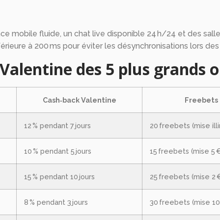
ce mobile fluide, un chat live disponible 24 h/24 et des sal
nférieure à 200 ms pour éviter les désynchronisations lors des
 Valentine des 5 plus grands
Cash‑back Valentine
Freebets
12 % pendant 7 jours
20 freebets (mise ill
10 % pendant 5 jours
15 freebets (mise 5 
15 % pendant 10 jours
25 freebets (mise 2 
8 % pendant 3 jours
30 freebets (mise 10