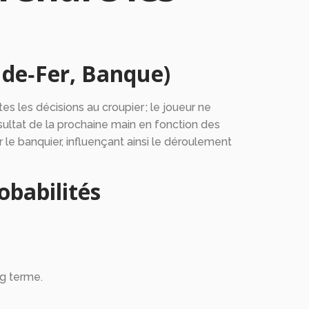
 de‑Fer, Banque)
es les décisions au croupier ; le joueur ne
ésultat de la prochaine main en fonction des
 le banquier, influençant ainsi le déroulement
obabilités
ng terme.