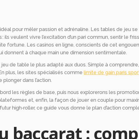
Valentin
idéal pour mêler passion et adrénaline. Les tables de jeu s
: ils veulent vivre l’excitation d’un pari commun, sentir le fri
ite fortune. Les casinos en ligne, conscients de cet engou
 qui donnent à chaque main une dimension sentimentale.
eu de table le plus adapté aux duos. Simple à comprendre, m
En plus, les sites spécialisés comme
limite de gain paris spor
e plonger dans l’action.
bord les règles de base, puis nous explorerons les promotion
ateformes et, enfin, la façon de jouer en couple pour maxim
futur high‑roller, ce guide vous donne le plan d’action comp
du baccarat : comp