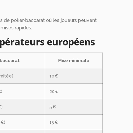
les de poker‑baccarat où les joueurs peuvent
 mises rapides.
 opérateurs européens
 baccarat
Mise minimale
imitée)
10 €
€)
20 €
€)
5 €
 €)
15 €