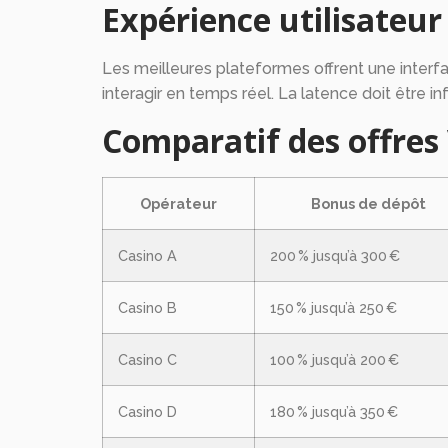
Expérience utilisateur
Les meilleures plateformes offrent une interfa
interagir en temps réel. La latence doit être i
Comparatif des offres
Opérateur
Bonus de dépôt
Casino A
200 % jusqu’à 300 €
Casino B
150 % jusqu’à 250 €
Casino C
100 % jusqu’à 200 €
Casino D
180 % jusqu’à 350 €