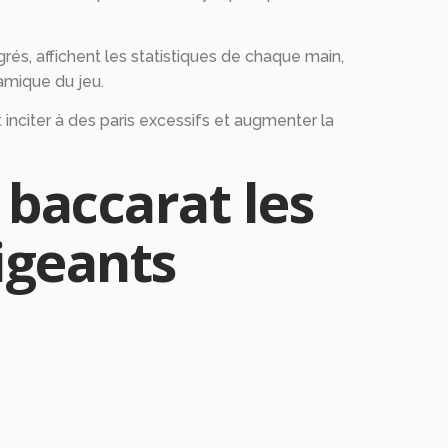
grés, affichent les statistiques de chaque main,
namique du jeu.
 inciter à des paris excessifs et augmenter la
 baccarat les
xigeants