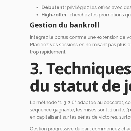
Débutant
: privilégiez les offres avec d
High‑roller
: cherchez les promotions qui 
Gestion du bankroll
Intégrez le bonus comme une extension de votr
Planifiez vos sessions en ne misant pas plus 
trop rapidement.
3. Techniques
du statut de 
La méthode “1‑3‑2‑6”, adaptée au baccarat, co
séquence gagnante, les mises sont : 1 unité, 3 u
en capitalisant sur les séries de victoires, surt
Gestion progressive du pari : commencez chaqu