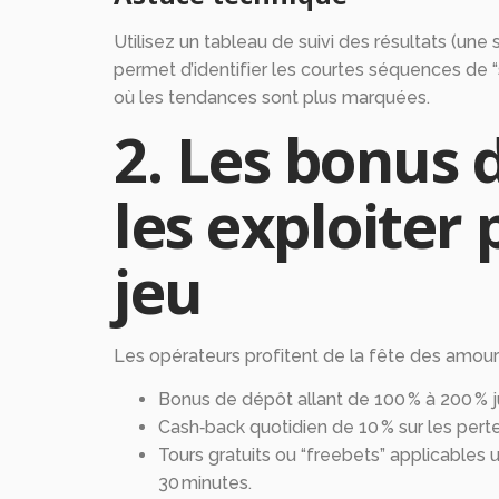
Utilisez un tableau de suivi des résultats (un
permet d’identifier les courtes séquences de “
où les tendances sont plus marquées.
2. Les bonus 
les exploiter
jeu
Les opérateurs profitent de la fête des amour
Bonus de dépôt allant de 100 % à 200 % j
Cash‑back quotidien de 10 % sur les pert
Tours gratuits ou “freebets” applicables
30 minutes.