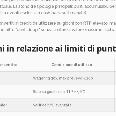
ttuale. Esistono tre tipologie principali: punti accumulabili p
ti a eventi esclusivi o cash‑back settimanale).
ertiti in crediti da utilizzare su giochi con RTP elevato, ma l
e offre “punti doppi” senza limitare il valore massimo rischia
i in relazione ai limiti di pun
onsentito
Condizione di utilizzo
Wagering 30x, max prelievo €200
Solo su giochi con RTP ≥ 96 %
oller
Verifica KYC avanzata