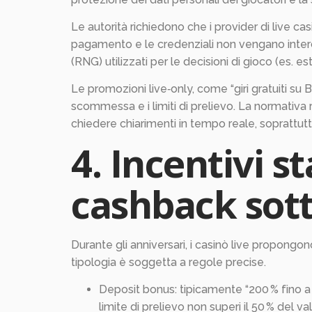
Le autorità richiedono che i provider di live ca
pagamento e le credenziali non vengano intercett
(RNG) utilizzati per le decisioni di gioco (es. e
Le promozioni live‑only, come “giri gratuiti su 
scommessa e i limiti di prelievo. La normativa 
chiedere chiarimenti in tempo reale, soprattutt
4. Incentivi s
cashback sott
Durante gli anniversari, i casinò live propongon
tipologia è soggetta a regole precise.
Deposit bonus: tipicamente “200 % fino a 
limite di prelievo non superi il 50 % del v