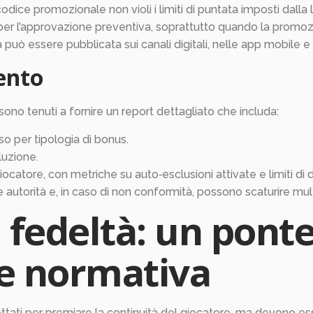
codice promozionale non violi i limiti di puntata imposti dalla 
per l’approvazione preventiva, soprattutto quando la promozi
a può essere pubblicata sui canali digitali, nelle app mobile e n
ento
ono tenuti a fornire un report dettagliato che includa:
 per tipologia di bonus.
luzione.
giocatore, con metriche su auto‑esclusioni attivate e limiti di
e autorità e, in caso di non conformità, possono scaturire mu
fedeltà: un ponte
 e normativa
ttati per premiare la continuità del giocatore, ma devono es