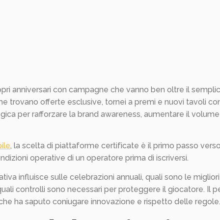
Guidano la
ità Normati
opri anniversari con campagne che vanno ben oltre il semplice 
e trovano offerte esclusive, tornei a premi e nuovi tavoli con
egica per rafforzare la brand awareness, aumentare il volum
ile
, la scelta di piattaforme certificate è il primo passo verso 
ondizioni operative di un operatore prima di iscriversi.
va influisce sulle celebrazioni annuali, quali sono le miglior
 quali controlli sono necessari per proteggere il giocatore. Il
 che ha saputo coniugare innovazione e rispetto delle regole