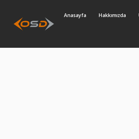
Anasayfa
Hakkımızda
Anniversa
Come le 
Stagiona