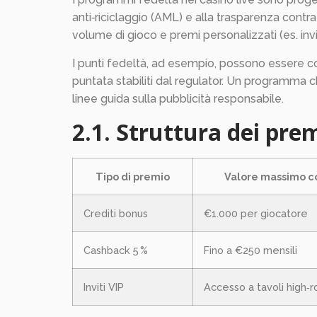
anti‑riciclaggio (AML) e alla trasparenza contra
volume di gioco e premi personalizzati (es. invi
I punti fedeltà, ad esempio, possono essere conv
puntata stabiliti dal regulator. Un programma ch
linee guida sulla pubblicità responsabile.
2.1. Struttura dei prem
Tipo di premio
Valore massimo c
Crediti bonus
€1.000 per giocatore
Cashback 5 %
Fino a €250 mensili
Inviti VIP
Accesso a tavoli high‑r