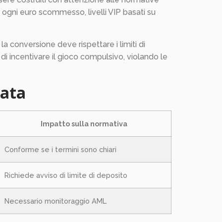
er ogni euro scommesso, livelli VIP basati su
a conversione deve rispettare i limiti di
 di incentivare il gioco compulsivo, violando le
tata
Impatto sulla normativa
Conforme se i termini sono chiari
Richiede avviso di limite di deposito
Necessario monitoraggio AML