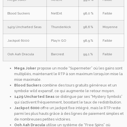
Blood Suckers
NetEnt
98,0 %
Faible
1429 Uncharted Seas
Thunderkick
98,6 %
Moyenne
Jackpot 6000
Play’n GO
98,9 %
Faible
Ooh Aah Dracula
Barcrest
99,1 %
Faible
Mega Joker
propose un mode “Supermeter” où les gains sont
multipliés, maintenant le RTP à son maximum lorsqu’on mise la
mise maximale.
Blood Suckers
combine des tours gratuits généreux et un
symbole wild expansif, ce qui augmente le retour moyen.
1429 Uncharted Seas
se distingue par ses “Mystery Symbols”
qui s’activent fréquemment, boostant le taux de redistribution.
Jackpot 6000
offre un jackpot fixe intégré, mais le RTP reste
parmi les plus hauts grâce à des lignes de paiement simples et
de nombreuses petites victoires.
Ooh Aah Dracula
utilise un système de “Free Spins” où