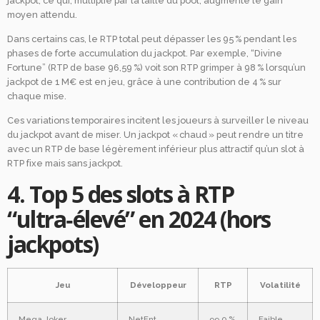
jackpot, ce qui, multiplié par la taille du pool, augmente le gain
moyen attendu.
Dans certains cas, le RTP total peut dépasser les 95 % pendant les
phases de forte accumulation du jackpot. Par exemple, “Divine
Fortune” (RTP de base 96,59 %) voit son RTP grimper à 98 % lorsqu’un
jackpot de 1 M€ est en jeu, grâce à une contribution de 4 % sur
chaque mise.
Ces variations temporaires incitent les joueurs à surveiller le niveau
du jackpot avant de miser. Un jackpot « chaud » peut rendre un titre
avec un RTP de base légèrement inférieur plus attractif qu’un slot à
RTP fixe mais sans jackpot.
4. Top 5 des slots à RTP
“ultra‑élevé” en 2024 (hors
jackpots)
Jeu
Développeur
RTP
Volatilité
Mega Joker
NetEnt
99,0 %
Faible