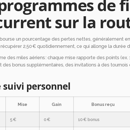
programmes de fidé
urrent sur la rou
ourse un pourcentage des pertes nettes, généralement entr
écupérer 2,50 € quotidiennement, ce qui allonge la durée de j
es miles aériens : chaque mise rapporte des points (ex. 1 
nt des bonus supplémentaires, des invitations à des tournois
 suivi personnel
Mise
Gain
Bonus reçu
5 €
0 €
10 € bonus