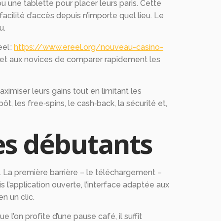
u une tablette pour placer leurs paris. Cette
acilité d’accès depuis n’importe quel lieu. Le
u.
el :
https://www.ereel.org/nouveau-casino-
rmet aux novices de comparer rapidement les
ximiser leurs gains tout en limitant les
t, les free‑spins, le cash‑back, la sécurité et,
les débutants
e. La première barrière – le téléchargement –
s l’application ouverte, l’interface adaptée aux
n un clic.
 l’on profite d’une pause café, il suffit