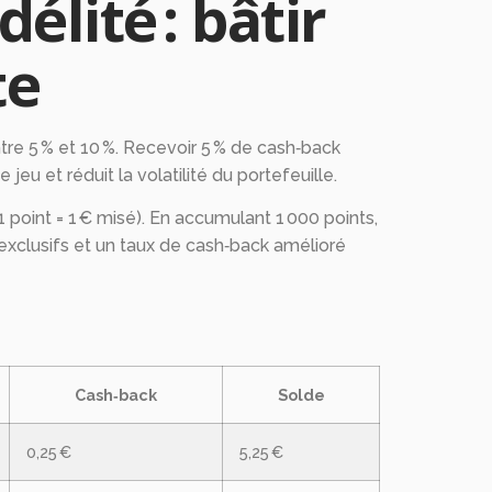
lité : bâtir
te
e 5 % et 10 %. Recevoir 5 % de cash‑back
eu et réduit la volatilité du portefeuille.
point = 1 € misé). En accumulant 1 000 points,
 exclusifs et un taux de cash‑back amélioré
Cash‑back
Solde
0,25 €
5,25 €