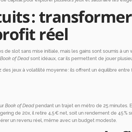
tuits : transforme
rofit réel
de slot sans mise initiale, mais les gains sont soumis à un
Book of Dead
sont idéaux, car ils permettent de jouer plusi
des jeux à volatilité moyenne : ils offrent un équilibre entre
sur
Book of Dead
pendant un trajet en métro de 25 minutes. En m
wagering de 20x, il retire 4,5 € net, soit un rendement de 45 %
érer un revenu réel, même avec un budget modeste.