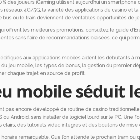
70 % des joueurs iGaming utilisent aujourd’hui un smartphone o
 réseaux 4G/5G, la variété des applications de casino et la f
e bus ou le train deviennent de véritables opportunités de je
i offrent les meilleures promotions, consultez le guide d’Ere
 récentes sans faire de recommandations biaisées, ce qui pe
pécifiques aux applications mobiles aident les débutants à ma
n du jeu mobile, les types de bonus, la gestion du premier dépô
mer chaque trajet en source de profit.
eu mobile séduit 
’ont pas encore développé de routine de casino traditionnell
ou Android, sans installer de logiciel lourd sur le PC. Une foi
 clairs, des tutoriels vidéo intégrés et des boutons de mise e
 horaire remarquable. Que l’on attende le prochain tram ou que