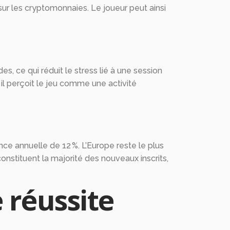
sur les cryptomonnaies. Le joueur peut ainsi
, ce qui réduit le stress lié à une session
il perçoit le jeu comme une activité
nce annuelle de 12 %. L’Europe reste le plus
onstituent la majorité des nouveaux inscrits,
 réussite