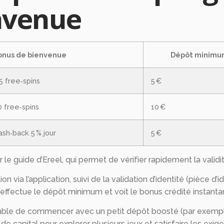
envenue
onus de bienvenue
Dépôt minim
5 free‑spins
5 €
0 free‑spins
10 €
ash‑back 5 % jour
5 €
 le guide d’Ereel, qui permet de vérifier rapidement la valid
via l’application, suivi de la validation d’identité (pièce d’id
, effectue le dépôt minimum et voit le bonus crédité instant
érable de commencer avec un petit dépôt boosté (par exempl
 de capital pour explorer plusieurs jeux et satisfaire les exi