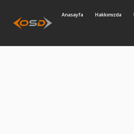
Anasayfa
Hakkımızda
Comment 
transfor
or grâce