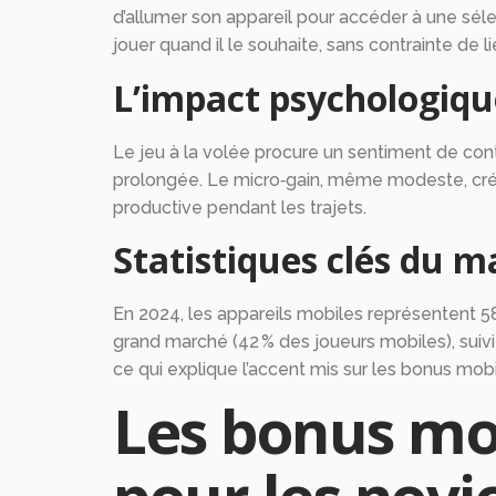
d’allumer son appareil pour accéder à une séle
jouer quand il le souhaite, sans contrainte de li
L’impact psychologique
Le jeu à la volée procure un sentiment de cont
prolongée. Le micro‑gain, même modeste, crée u
productive pendant les trajets.
Statistiques clés du 
En 2024, les appareils mobiles représentent 58
grand marché (42 % des joueurs mobiles), suivie
ce qui explique l’accent mis sur les bonus mobi
Les bonus mob