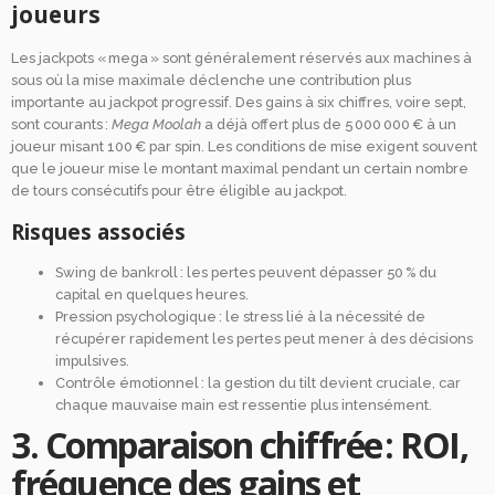
joueurs
Les jackpots « mega » sont généralement réservés aux machines à
sous où la mise maximale déclenche une contribution plus
importante au jackpot progressif. Des gains à six chiffres, voire sept,
sont courants :
Mega Moolah
a déjà offert plus de 5 000 000 € à un
joueur misant 100 € par spin. Les conditions de mise exigent souvent
que le joueur mise le montant maximal pendant un certain nombre
de tours consécutifs pour être éligible au jackpot.
Risques associés
Swing de bankroll : les pertes peuvent dépasser 50 % du
capital en quelques heures.
Pression psychologique : le stress lié à la nécessité de
récupérer rapidement les pertes peut mener à des décisions
impulsives.
Contrôle émotionnel : la gestion du tilt devient cruciale, car
chaque mauvaise main est ressentie plus intensément.
3. Comparaison chiffrée : ROI,
fréquence des gains et