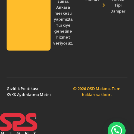
sunar.
Tipi
Ankara
Damper
merkezli
yapımızla
Türkiye
geneline
hizmet
veriyoruz.
Gizlilik Politikası
© 2026 OSD Makina. Tüm
KVKK Aydınlatma Metni
hakları saklıdır.