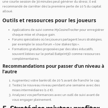
une courte session de 30 minutes peut générer du stress ; il est
recommandé de s’arrêter dès la première perte de 10 % du capital
alloué.
Outils et ressources pour les joueurs
Applications de suivi comme
MyCasinoTracker
pour enregistrer
chaque mise et chaque gain.
Forums spécialisés où les joueurs partagent leurs stratégies,
par exemple le sous‑forum « low stakes tips ».
Formations gratuites proposées par des sites éducatifs,
souvent listées sur le portail Batiprint3D comme ressources
complémentaires.
Recommandations pour passer d’un niveau à
l’autre
Augmentez votre bankroll de 20 % avant de franchir le cap.
Testez le nouveau niveau pendant une semaine avec des
mises intermédiaires (1‑2 €).
Analysez vos performances avec un outil de suivi avant de
vous engager pleinement.