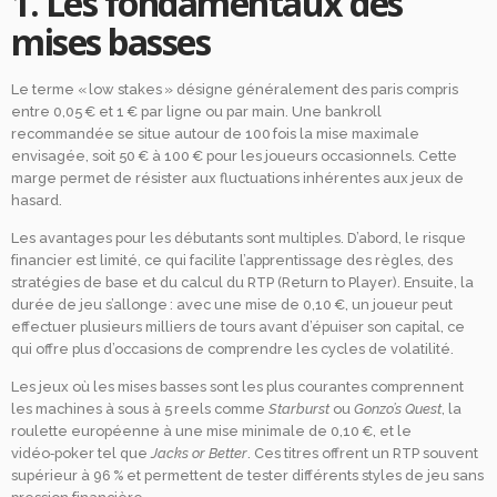
1. Les fondamentaux des
mises basses
Le terme « low stakes » désigne généralement des paris compris
entre 0,05 € et 1 € par ligne ou par main. Une bankroll
recommandée se situe autour de 100 fois la mise maximale
envisagée, soit 50 € à 100 € pour les joueurs occasionnels. Cette
marge permet de résister aux fluctuations inhérentes aux jeux de
hasard.
Les avantages pour les débutants sont multiples. D’abord, le risque
financier est limité, ce qui facilite l’apprentissage des règles, des
stratégies de base et du calcul du RTP (Return to Player). Ensuite, la
durée de jeu s’allonge : avec une mise de 0,10 €, un joueur peut
effectuer plusieurs milliers de tours avant d’épuiser son capital, ce
qui offre plus d’occasions de comprendre les cycles de volatilité.
Les jeux où les mises basses sont les plus courantes comprennent
les machines à sous à 5 reels comme
Starburst
ou
Gonzo’s Quest
, la
roulette européenne à une mise minimale de 0,10 €, et le
vidéo‑poker tel que
Jacks or Better
. Ces titres offrent un RTP souvent
supérieur à 96 % et permettent de tester différents styles de jeu sans