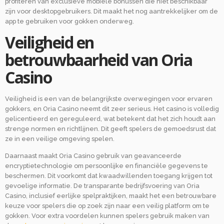
profiteren van exclusieve mobiele bonussen die niet beschikbaar
zijn voor desktopgebruikers. Dit maakt het nog aantrekkelijker om de
app te gebruiken voor gokken onderweg.
Veiligheid en
betrouwbaarheid van Oria
Casino
Veiligheid is een van de belangrijkste overwegingen voor ervaren
gokkers, en Oria Casino neemt dit zeer serieus. Het casino is volledig
gelicentieerd en gereguleerd, wat betekent dat het zich houdt aan
strenge normen en richtlijnen. Dit geeft spelers de gemoedsrust dat
ze in een veilige omgeving spelen.
Daarnaast maakt Oria Casino gebruik van geavanceerde
encryptietechnologie om persoonlijke en financiële gegevens te
beschermen. Dit voorkomt dat kwaadwillenden toegang krijgen tot
gevoelige informatie. De transparante bedrijfsvoering van Oria
Casino, inclusief eerlijke spelpraktijken, maakt het een betrouwbare
keuze voor spelers die op zoek zijn naar een veilig platform om te
gokken. Voor extra voordelen kunnen spelers gebruik maken van