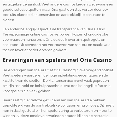
en uitgebreide aanbod. Veel andere casino’s bieden weliswaar een
goede selectie spellen, maar Oria gaat een stap verder door ook
een uitstekende klantenservice en aantrekkelijke bonussen te
bieden.
Een ander belangrijk aspect is de transparantie van Oria Casino.
Terwijl sommige online casino’s verborgen kosten of onduidelijke
voorwaarden hanteren, is Oria duidelijk over zijn spelregels en
bonussen. Dit bevordert het vertrouwen van spelers en maakt Oria
tot een favoriet onder ervaren gokkers.
Ervaringen van spelers met Oria Casino
De ervaringen van spelers met Oria Casino zijn overwegend positief.
Veel spelers waarderen de hoge uitbetalingspercentages en de
kwaliteit van de spellen. De klantenservice wordt vaak geprezen
om zijn snelheid en behulpzaamheid, wat een belangrijke factor is
voor spelers die vaak gokken.
Daarnaast zijn er talloze getuigenissen van spelers die hebben
geprofiteerd van de aantrekkelijke bonussen en promoties. Dit heeft
hen in staat gesteld om hun spelervaring te verbeteren en meer te
winnen. Al deze positieve ervaringen dragen bij aan de reputatie