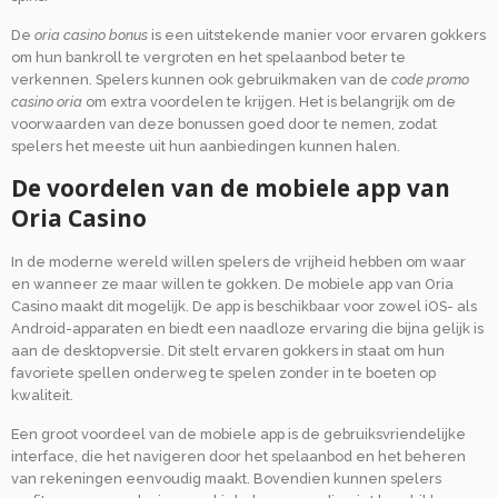
De
oria casino bonus
is een uitstekende manier voor ervaren gokkers
om hun bankroll te vergroten en het spelaanbod beter te
verkennen. Spelers kunnen ook gebruikmaken van de
code promo
casino oria
om extra voordelen te krijgen. Het is belangrijk om de
voorwaarden van deze bonussen goed door te nemen, zodat
spelers het meeste uit hun aanbiedingen kunnen halen.
De voordelen van de mobiele app van
Oria Casino
In de moderne wereld willen spelers de vrijheid hebben om waar
en wanneer ze maar willen te gokken. De mobiele app van Oria
Casino maakt dit mogelijk. De app is beschikbaar voor zowel iOS- als
Android-apparaten en biedt een naadloze ervaring die bijna gelijk is
aan de desktopversie. Dit stelt ervaren gokkers in staat om hun
favoriete spellen onderweg te spelen zonder in te boeten op
kwaliteit.
Een groot voordeel van de mobiele app is de gebruiksvriendelijke
interface, die het navigeren door het spelaanbod en het beheren
van rekeningen eenvoudig maakt. Bovendien kunnen spelers