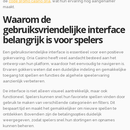
de
code promo casino oria
, wat hun ervaring nog aangenamer
maakt.
Waarom de
gebruiksvriendelijke interface
belangrijk is voor spelers
Een gebruiksvriendelijke interface is essentieel voor een positieve
gokervaring. Oria Casino heeft veel aandacht besteed aan het
ontwerp van hun platform, waardoor het eenvoudig te navigeren is.
Ervaren gokkers weten dat een duidelijke indeling en gemakkelijke
toegang tot spellen en functies de algehele speelervaring
aanzienlijk verbeteren.
De interface is niet alleen visueel aantrekkelijk, maar ook
functioneel. Spelers kunnen snel hun favoriete spellen vinden door
gebruik te maken van verschillende categorieën en filters. Dit
bespaart tijd en maakt het gemakkelijker om nieuwe spellen te
ontdekken. Bovendien zijn de betalingsopties duidelijk
weergegeven, zodat spelers snel hun stortingen en opnames
kunnen beheren.