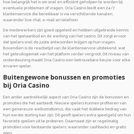
hoe belangrijk het is om snel en efficiënt geholpen te worden bij
eventuele problemen of vragen. Oria Casino biedt een 24/7
klantenservice die bereikbaar is via verschillende kanalen,
waaronder live chat, e-mail en telefoon.
De medewerkers zijn goed opgeleid en hebben uitgebreide kennis
van het spelaanbod en de werking van het casino. Dit zorgt ervoor
dat spelers snel de juiste antwoorden krijgen op hun vragen.
Bovendien is de reactietijd van de klantenservice uitstekend, wat
het gebruiksgemak van het platform verder vergroot. Dit niveau van
ondersteuning maakt Oria Casino een betrouwbare keuze voor elke
ervaren speler.
Buitengewone bonussen en promoties
bij Oria Casino
Een ander aantrekkelijk aspect van Oria Casino zijn de bonussen en
promoties die het aanbiedt. Nieuwe spelers kunnen profiteren van
een genereuze welkomstbonus, die vaak het dubbele bedrag van
hun eerste storting kan zijn. Dit geeft spelers extra speelgeld om hun
favoriete spellen uit te proberen. Daarnaast zijn er regelmatig
promoties voor bestaande spelers, waaronder cashbacks en gratis
spins.