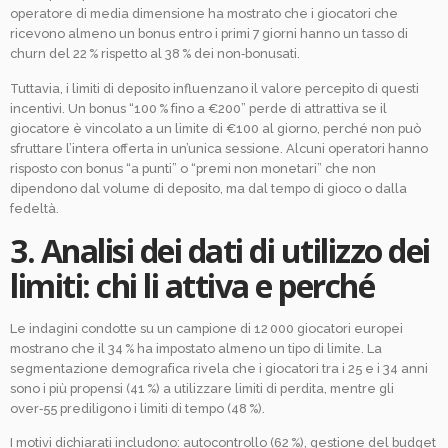
operatore di media dimensione ha mostrato che i giocatori che
ricevono almeno un bonus entro i primi 7 giorni hanno un tasso di
churn del 22 % rispetto al 38 % dei non‑bonusati.
Tuttavia, i limiti di deposito influenzano il valore percepito di questi
incentivi. Un bonus “100 % fino a €200” perde di attrattiva se il
giocatore è vincolato a un limite di €100 al giorno, perché non può
sfruttare l’intera offerta in un’unica sessione. Alcuni operatori hanno
risposto con bonus “a punti” o “premi non monetari” che non
dipendono dal volume di deposito, ma dal tempo di gioco o dalla
fedeltà.
3. Analisi dei dati di utilizzo dei
limiti: chi li attiva e perché
Le indagini condotte su un campione di 12 000 giocatori europei
mostrano che il 34 % ha impostato almeno un tipo di limite. La
segmentazione demografica rivela che i giocatori tra i 25 e i 34 anni
sono i più propensi (41 %) a utilizzare limiti di perdita, mentre gli
over‑55 prediligono i limiti di tempo (48 %).
I motivi dichiarati includono: autocontrollo (62 %), gestione del budget