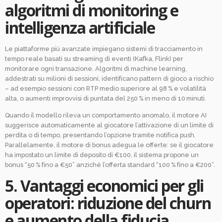
algoritmi di monitoring e
intelligenza artificiale
Le piattaforme più avanzate impiegano sistemi di tracciamento in
tempo reale basati su streaming di eventi (Kafka, Flink) per
monitorare ogni transazione. Algoritmi di machine learning,
addestrati su milioni di sessioni, identificano pattern di gioco a rischio
– ad esempio sessioni con RTP medio superiore al 98 % e volatilità
alta, o aumenti improvvisi di puntata del 250 % in meno di 10 minuti.
Quando il modello rileva un comportamento anomalo, il motore AI
suggerisce automaticamente al giocatore l’attivazione di un limite di
perdita o di tempo, presentando l’opzione tramite notifica push.
Parallelamente, il motore di bonus adegua le offerte: se il giocatore
ha impostato un limite di deposito di €100, il sistema propone un
bonus “50 % fino a €50” anziché l’offerta standard “100 % fino a €200”.
5. Vantaggi economici per gli
operatori: riduzione del churn
e aumento della fiducia