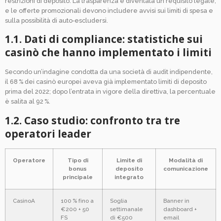
restrizioni di deposito. La trasparenza è diventata un requisito legale,
e le offerte promozionali devono includere avvisi sui limiti di spesa e
sulla possibilità di auto‑escludersi.
1.1. Dati di compliance: statistiche sui
casinò che hanno implementato i limiti
Secondo un’indagine condotta da una società di audit indipendente,
il 68 % dei casinò europei aveva già implementato limiti di deposito
prima del 2022; dopo l’entrata in vigore della direttiva, la percentuale
è salita al 92 %.
1.2. Caso studio: confronto tra tre
operatori leader
Operatore
Tipo di
Limite di
Modalità di
bonus
deposito
comunicazione
principale
integrato
CasinoA
100 % fino a
Soglia
Banner in
€200 + 50
settimanale
dashboard +
FS
di €500
email