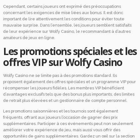
Cependant, certains joueurs ont exprimé des préoccupations
concernant les exigences de mise liées aux bonus. Il est donc
important de lire attentivement les conditions pour éviter toute
mauvaise surprise. Dans l’ensemble, les joueurs semblent satisfaits
de leur expérience sur Wolfy Casino, le recommandant à d’autres
amateurs de jeux en ligne.
Les promotions spéciales et les
offres VIP sur Wolfy Casino
Wolfy Casino ne se limite pas à des promotions standard. Ils
proposent également des offres spéciales et un programme VIP pour
récompenser les joueurs fidèles. Les membres VIP bénéficient
d’avantages exclusifs tels que des bonus plus importants, des limites
de retrait plus élevées et un gestionnaire de compte personnel.
Les promotions saisonnières et les tournois sont également
fréquents, offrant aux joueurs l’occasion de gagner des prix
supplémentaires. Participer à ces événements peut non seulement
améliorer votre expérience de jeu, mais aussi vous offrir des
opportunités de gains supplémentaires. Gardez un œil sur la section