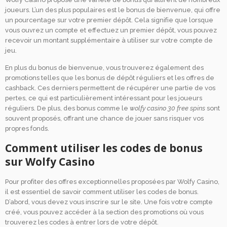
joueurs. L’un des plus populaires est le bonus de bienvenue, qui offre
un pourcentage sur votre premier dépôt. Cela signifie que lorsque
vous ouvrez un compte et effectuez un premier dépôt, vous pouvez
recevoir un montant supplémentaire à utiliser sur votre compte de
jeu.
En plus du bonus de bienvenue, vous trouverez également des
promotions telles que les bonus de dépôt réguliers et les offres de
cashback. Ces derniers permettent de récupérer une partie de vos
pertes, ce qui est particulièrement intéressant pour les joueurs
réguliers. De plus, des bonus comme le
wolfy casino 30 free spins
sont
souvent proposés, offrant une chance de jouer sans risquer vos
propres fonds.
Comment utiliser les codes de bonus
sur Wolfy Casino
Pour profiter des offres exceptionnelles proposées par Wolfy Casino,
il est essentiel de savoir comment utiliser les codes de bonus.
D’abord, vous devez vous inscrire sur le site. Une fois votre compte
créé, vous pouvez accéder à la section des promotions où vous
trouverez les codes à entrer lors de votre dépôt.