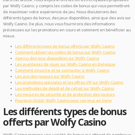
par Wolfy Casino, y compris les codes de bonus qui vous permettront
de maximiser votre expérience de jeu. Nous discuterons des
différents types de bonus, des jeux disponibles, ainsi que des avis sur
Wolfy Casino. De plus, nous vous fournirons des informations
précieuses sur les promotions en cours et comment en bénéficier au
mieux.
Les différents types de bonus offerts par Wolfy Casino
Comment utiliser les codes de bonus sur Wolfy Casino
Aperçu des jeux disponibles sur Wolfy Casino
Les avantages de jouer sur Wolfy Casino en Belgique
Comment s’inscrire et se connecter à Wolfy Casino
Les avis des joueurs sur Wolfy Casino
Les promotions spéciales et les offres VIP sur Wolfy Casino
Les méthodes de dépôt et de retrait sur Wolfy Casino
Les mesures de sécurité et de protection des joueurs
Pourquoi choisir Wolfy Casino pour vos jeux en ligne
Les différents types de bonus
offerts par Wolfy Casino
Wolfy Casino propose une variété de bonus qui attirent de nombreux