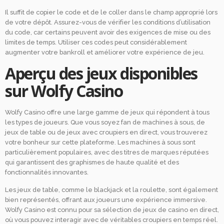
Il suffit de copier le code et de le coller dans le champ approprié lors
de votre dépôt. Assurez-vous de vérifier les conditions d’utilisation
du code, car certains peuvent avoir des exigences de mise ou des
limites de temps. Utiliser ces codes peut considérablement
augmenter votre bankroll et améliorer votre expérience de jeu.
Aperçu des jeux disponibles
sur Wolfy Casino
Wolfy Casino offre une large gamme de jeux qui répondent à tous
les types de joueurs. Que vous soyez fan de machines à sous, de
jeux de table ou de jeux avec croupiers en direct, vous trouverez
votre bonheur sur cette plateforme. Les machines à sous sont
particulièrement populaires, avec des titres de marques réputées
qui garantissent des graphismes de haute qualité et des
fonctionnalités innovantes.
Les jeux de table, comme le blackjack et la roulette, sont également
bien représentés, offrant aux joueurs une expérience immersive.
Wolfy Casino est connu pour sa sélection de jeux de casino en direct,
où vous pouvez interagir avec de véritables croupiers en temps réel.