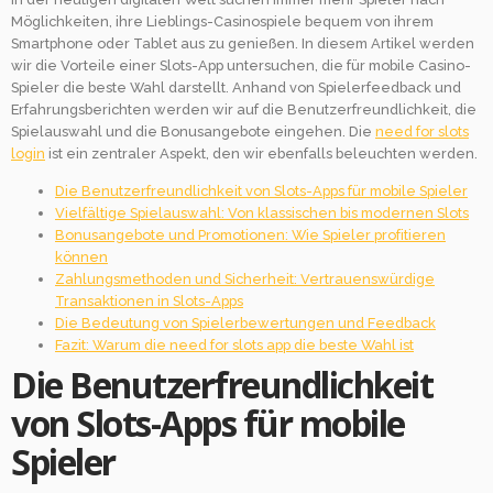
Möglichkeiten, ihre Lieblings-Casinospiele bequem von ihrem
Smartphone oder Tablet aus zu genießen. In diesem Artikel werden
wir die Vorteile einer Slots-App untersuchen, die für mobile Casino-
Spieler die beste Wahl darstellt. Anhand von Spielerfeedback und
Erfahrungsberichten werden wir auf die Benutzerfreundlichkeit, die
Spielauswahl und die Bonusangebote eingehen. Die
need for slots
login
ist ein zentraler Aspekt, den wir ebenfalls beleuchten werden.
Die Benutzerfreundlichkeit von Slots-Apps für mobile Spieler
Vielfältige Spielauswahl: Von klassischen bis modernen Slots
Bonusangebote und Promotionen: Wie Spieler profitieren
können
Zahlungsmethoden und Sicherheit: Vertrauenswürdige
Transaktionen in Slots-Apps
Die Bedeutung von Spielerbewertungen und Feedback
Fazit: Warum die need for slots app die beste Wahl ist
Die Benutzerfreundlichkeit
von Slots-Apps für mobile
Spieler