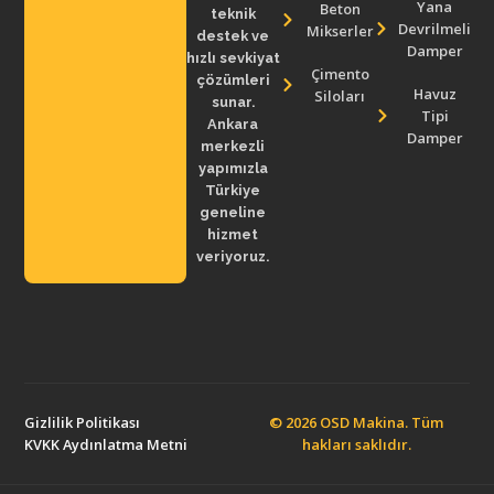
Yana
Beton
teknik
Devrilmeli
Mikserler
destek ve
Damper
hızlı sevkiyat
Çimento
çözümleri
Havuz
Siloları
sunar.
Tipi
Ankara
Damper
merkezli
yapımızla
Türkiye
geneline
hizmet
veriyoruz.
Gizlilik Politikası
© 2026 OSD Makina. Tüm
KVKK Aydınlatma Metni
hakları saklıdır.