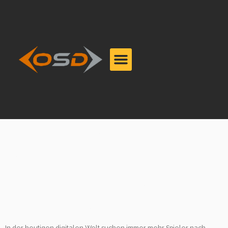
Warum eine Slots-
App die beste Wahl
für mobile Casino-
Spieler ist
In der heutigen digitalen Welt suchen immer mehr Spieler nach