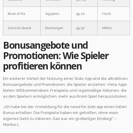
Book of Ra
Ägypten
95.10
Hoch
Gonzo’s Quest
Dschungel
95.97
Mittel
Bonusangebote und
Promotionen: Wie Spieler
profitieren können
Ein weiterer Vorteil der Nutzung einer Slots-App sind die attraktiven
Bonusangebote und Promotionen, die Spieler anziehen. Viele Apps
bieten Willkommensboni, Freispiele und regelmäßige Aktionen, die
es den Spielern ermöglichen, mehr aus ihrem Spiel herauszuholen.
„Ich habe bei der Anmeldung für die need for slots app einen tollen
Bonus erhalten. Die Freispiele haben mir geholfen, ohne mein
eigenes Geld zu riskieren. Das war ein großartiger Einstieg!“ –
Markus L.