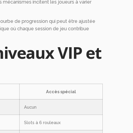
mécanismes incitent les joueurs à varier
courbe de progression qui peut être ajustée
amique où chaque session de jeu contribue
niveaux VIP et
Accès spécial
Aucun
Slots à 6 rouleaux