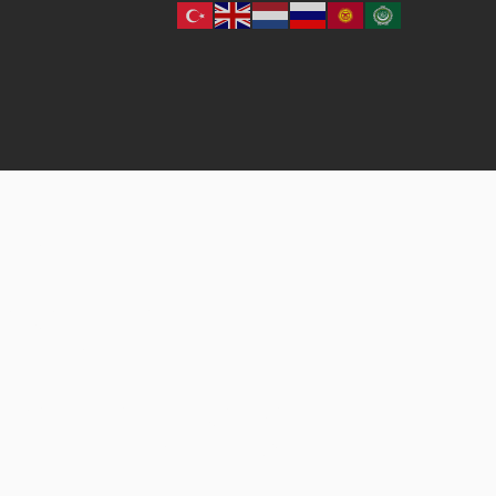
aux
ssent
hines à