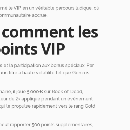
rmé le VIP en un véritable parcours ludique, où
communautaire accrue.
: comment les
oints VIP
 et la participation aux bonus spéciaux. Par
n titre à haute volatilité tel que Gonzo’s
ine, il joue 5 000 € sur Book of Dead,
icateur de 2× appliqué pendant un événement
e qui le propulse rapidement vers le rang Gold
 peut rapporter 500 points supplémentaires,