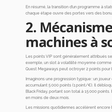
En résumé, la transition d’un programme à stat
chaque étape ouvre des portes vers des bonus
2. Mécanisme
machines à so
Les points VIP sont généralement attribués sel
exemple, un slot à volatilité moyenne comme Sta
Quest Megaways peut octroyer 2 points pour 
Imaginons une progression typique : un joueur
accumulant 5 000 points (1 point/€). Il débloq
Black Friday, portant son total à 15 000 points
en moins de deux mois.
Les missions quotidiennes accélèrent encore l