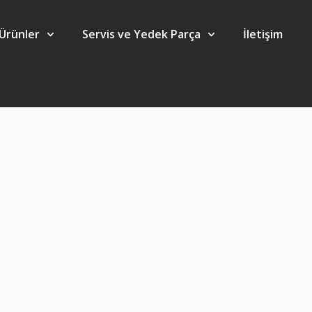
Ürünler
Servis ve Yedek Parça
İletişim
 les nouve
VIP redéfini
ence des mac