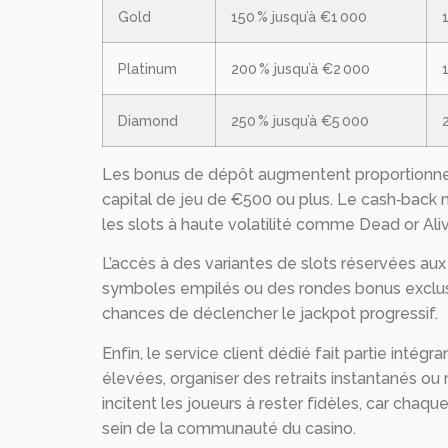
Gold
150 % jusqu’à €1 000
Platinum
200 % jusqu’à €2 000
Diamond
250 % jusqu’à €5 000
Les bonus de dépôt augmentent proportionnell
capital de jeu de €500 ou plus. Le cash‑back 
les slots à haute volatilité comme Dead or Aliv
L’accès à des variantes de slots réservées aux
symboles empilés ou des rondes bonus exclusi
chances de déclencher le jackpot progressif.
Enfin, le service client dédié fait partie inté
élevées, organiser des retraits instantanés ou
incitent les joueurs à rester fidèles, car cha
sein de la communauté du casino.