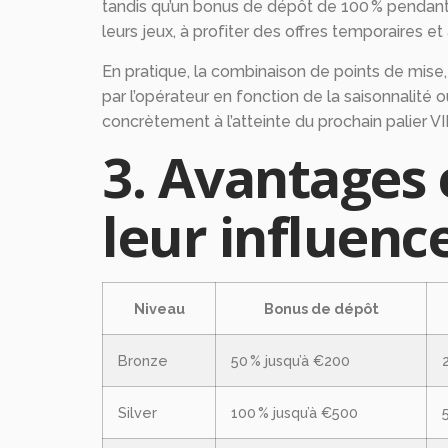
tandis qu’un bonus de dépôt de 100 % pendant
leurs jeux, à profiter des offres temporaires et
En pratique, la combinaison de points de mise
par l’opérateur en fonction de la saisonnalité
concrètement à l’atteinte du prochain palier VI
3. Avantages e
leur influenc
Niveau
Bonus de dépôt
Bronze
50 % jusqu’à €200
Silver
100 % jusqu’à €500