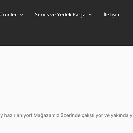
Ürünler
Servis ve Yedek Parça
İletişim
ta harika şeyle
y hazırlanıyor! Mağazamız üzerinde çalışılıyor ve yakında 