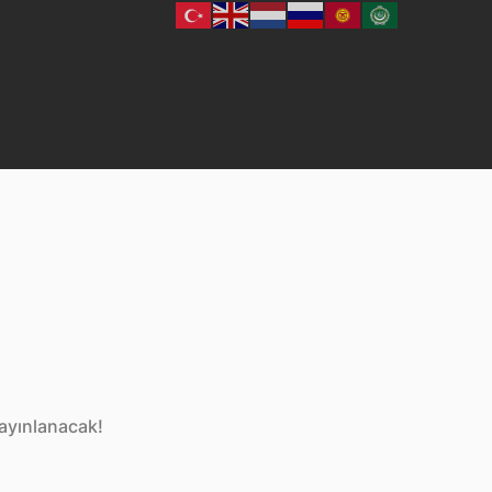
r var
yayınlanacak!